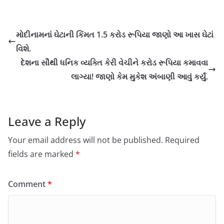
મોદીનામનાં ઘેટાની કિંમત 1.5 કરોડ રૂપિયા જાણો આ ખાસ ઘેટાં
વિશે.
દેશના સૌથી ધનિક વ્યક્તિ કેરી વેચીને કરોડ રૂપિયા કમાવવા
લાગ્યા! જાણો કેમ મુકેશ અંબાણી આવું કર્યું.
Leave a Reply
Your email address will not be published.
Required
fields are marked
*
Comment
*