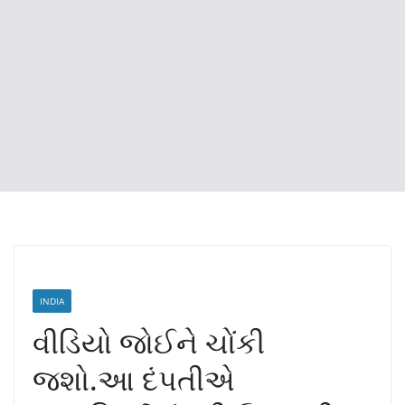
INDIA
વીડિયો જોઈને ચોંકી
જશો.આ દંપતીએ