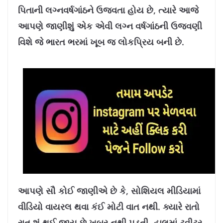
8
%
પિતાની લગ્નવર્ષગાંઠને ઉજવતા હોય છે, ત્યારે આજે
આપણે જાણીશું એક એવી લગ્ન વર્ષગાંઠની ઉજવણી
વિશે જે ભારત ભરમાં ખૂબ જ લોકપ્રિય બની છે.
આપણે સૌ કોઈ જાણીએ છે કે, સોશિયલ મીડિયામાં
વીડિયો વાયરલ થવા કંઈ મોટી વાત નથી. ક્યારે રાતો
રાત શું થઈ જાય છે ખબર નથી પડતી. હાલમાં ટ્વીટર