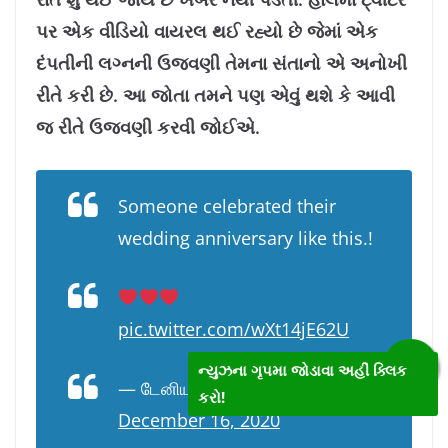
પર એક વીડિયો વાયરલ થઈ રહ્યો છે જેમાં એક
દંપતીની લગ્નની ઉજવણી તેમના સંતાનો એ અનોખી
રીતે કરી છે. આ જોતા તમને પણ એવું થશે કે આવી
જ રીતે ઉજવણી કરવી જોઈએ.
Someone celebrated their
wedding anniversary like this.!
pic.twitter.com/wXt14jE62U
ન્યુઝના ગૃપમા જોડાવા અહીં ક્લિક
— டேனியப்பா (@minimeens)
કરો!
December 16, 2020