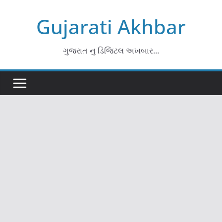
Skip
Gujarati Akhbar
to
content
ગુજરાત નુ ડિજિટલ અખબાર…