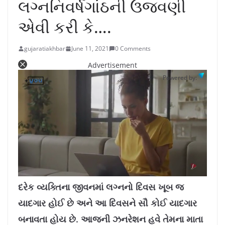
લગ્નનિવર્ષગાંઠની ઉજવણી
એવી કરી કે….
gujaratiakhbar
June 11, 2021
0 Comments
Advertisement
Powered by:
L
U
o
n
a
m
દરેક વ્યક્તિના જીવનમાં લગ્નનો દિવસ ખૂબ જ
d
u
e
t
d
e
યાદગાર હોઈ છે અને આ દિવસને સૌ કોઈ યાદગાર
:
1
0
.
બનાવતા હોય છે. આજની ઝનરેશન હવે તેમના માતા
7