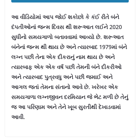
આ વીડિયોમાં આપ જોઈ શકોછો કે કંઈ રીતે બંને
દંપતીઓનાં જન્મ દિવસ થી શરૂઆત લઈને 2020
સુધીનો સમયગાળો બતાવવામાં આવ્યો છે. શરૂઆત
બંનેનાં જન્મ થી થાય છે અને ત્યારબાદ 1979માં બંને
લગ્ન પછી તેના એક દીકરાનું નામ થાય છે અને
ત્યારબાફ એક એક વર્ષ પછી તેમની બંને દીકરીઓ
અને ત્યારબાદ પુત્રવધુ અને પછી જમાઈ અને
આગલ જતાં તેમના સંતાનો આવે છે. ખરેખર એક
સમયગાળા લગ્નજીવન દરમિયાન જે ભેટ મળી છે તેનું
જ આ પરિણામ અને તેને ખૂબ સુરતીથી દેખાડવામાં
આવી.