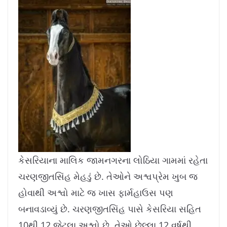
કેસરિયાના માલિક જામનગરના લોઠિયા ગામમાં રહેતા
ચરણજીતસિંહ મેહડું છે. તેઓને અશ્વપ્રેમ ખુબ જ
હોવાથી અશ્વો માટે જ ખાસ ફાર્મહાઉસ પણ
બનાવડાવ્યું છે. ચરણજીતસિંહ પાસે કેસરિયા સહિત
10થી 12 જેટલા અશ્વો છે. તેઓ છેલ્લા 12 વર્ષથી