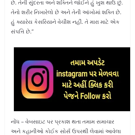
છે. તેની સુંદરતા અને શક્તિને જોઈને હું ખુશ થાઉ છું.
તેનો શરીર નિખારેલો છે અને તેની આંખોમાં શક્તિ છે.
હું ક્યારેય કેસરિયાને વેચીશ નહીં. તે મારા માટે એક
સંપત્તિ છે.”
નોંધ – વેબસાઇટ પર પ્રકાશ થતા તમામ સમાચાર
અને કહાનીઓ કોઈક સોર્સ ઉપરથી લેવામાં આવેલા