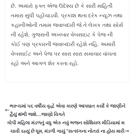
છે. અમારો ફક્ત એજ ઉદેશ્ય છે કે સારી માહિતી
તમારા સુધી પહોંચાડવી. પ્રકાશ થતા દરેક ન્યૂઝ તથા
કહાનીઓની તમામ જવાબદારી જે તે લેખક તથા સોર્સ
ની રહેશે. ગુજરાતી અખબાર વેબસાઇટ કે પેજ ની
કોઈ પણ પ્રકારની જવાબદારી રહેશે નહિ. અમારી
વેબસાઈટ અને પેજ પર સારા સારા સમાચાર વાંચતા
રહો અને આગળ શેર કરતા રહો.
ભરૂચમાં ૫૬ વર્ષીય વૃદ્ધે એવા કારણે આપઘાત કર્યો કે જાણીને
હૈયું થંભી જશે….જાણો વિગતે
ગોપી મહિલા મંડળનું વધુ એક નવું ભજન સોશિયલ મીડિયામાં મ
ચાવી રહ્યું છે ધૂમ, મંડળી ગાયું “સત્સંગના નોતરાં ના હોય મારી