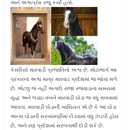
અને અશ્વપ્રેમ રજૂ કર્યો હતો.
કેસરિયો મારવાડી પ્રજાતિનો અશ્વ છે, મોટાભાગે આ
પ્રકારના અશ્વ માત્ર મારવાડ પ્રદેશમાં જ જોવા મળે
છે. એટલું જ નહીં અગાઉ રાજા રજવાડાના સમયમાં
યુદ્ધ અને લડાઇ વખતે મારવાડી ઘોડા જ વધુ રાખવામાં
આવતા. મારવાડી ઘોડાની ખાસિયત એ છે કે આ ઘોડા
અન્ય ઘોડાની સરખામણીમાં દોડવામાં વધુ ઝડપી હોય
છે, અને રણ પ્રદેશમાં સરળતાથી દોડી શકે છે.