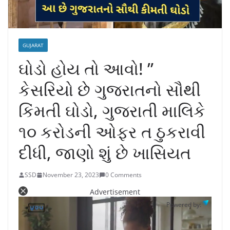
GUJARAT
ઘોડો હોય તો આવો! ”
કેસરિયો છે ગુજરાતનો સૌથી
કિંમતી ઘોડો, ગુજરાતી માલિકે
૧૦ કરોડની ઓફર ત ઠુકરાવી
દીધી, જાણો શું છે ખાસિયત
SSD
November 23, 2023
0 Comments
Advertisement
Powered by: