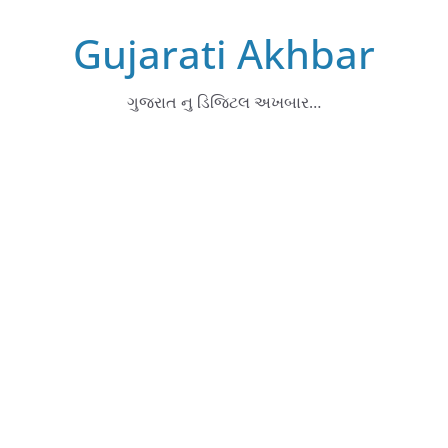
Skip
Gujarati Akhbar
to
content
ગુજરાત નુ ડિજિટલ અખબાર…