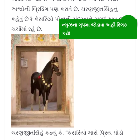
અશ્વોની બ્રિડિંગ પણ કરાવે છે. ચરણજીતસિંહનું
કહેવું છેકે કેસરિયો પોતાની સુંદરતાને કારણે ખુબ જ
ન્યુઝના ગૃપમા જોડાવા અહીં ક્લિક
ચર્ચામાં રહે છે.
કરો!
ચરણજીતસિંહે કહ્યું કે, “કેસરિયો મારો પ્રિય ઘોડો