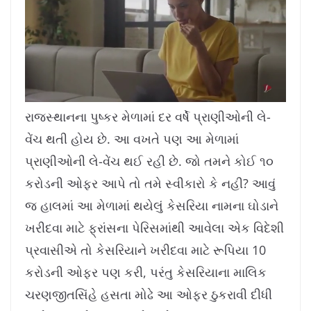
L
U
o
n
a
m
રાજસ્થાનના પુષ્કર મેળામાં દર વર્ષે પ્રાણીઓની લે-
d
u
e
t
d
e
વેંચ થતી હોય છે. આ વખતે પણ આ મેળામાં
:
1
0
.
પ્રાણીઓની લે-વેંચ થઈ રહી છે. જો તમને કોઈ ૧૦
7
8
%
કરોડની ઓફર આપે તો તમે સ્વીકારો કે નહી? આવું
જ હાલમાં આ મેળામાં થયેલું કેસરિયા નામના ઘોડાને
ખરીદવા માટે ફ્રાંસના પેરિસમાંથી આવેલા એક વિદેશી
પ્રવાસીએ તો કેસરિયાને ખરીદવા માટે રૂપિયા 10
કરોડની ઓફર પણ કરી, પરંતુ કેસરિયાના માલિક
ચરણજીતસિંહે હસતા મોઢે આ ઓફર ઠુકરાવી દીધી