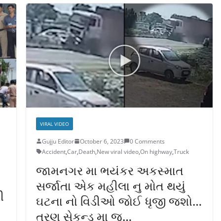
VIRAL VIDEO
Gujju Editor
October 6, 2023
0 Comments
Accident
,
Car
,
Death
,
New viral video
,
On highway
,
Truck
જામનગર મા ભયંકર અકસ્માત
સર્જાતા એક મહીલા નુ મોત થયું
ી
ઘટના નો વિડીઓ જોઈ ધૃજી જશો…
ત્રણ સેકન્ડ મા જ…