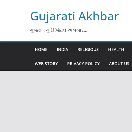
Skip
Gujarati Akhbar
to
content
ગુજરાત નુ ડિજિટલ અખબાર…
HOME
INDIA
RELIGIOUS
HEALTH
WEB STORY
PRIVACY POLICY
ABOUT US