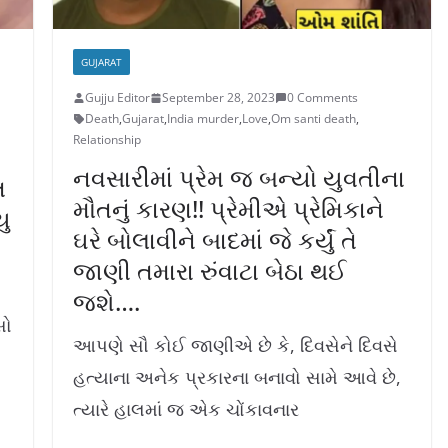
GUJARAT
Gujju Editor
September 28, 2023
0 Comments
Death
,
Gujarat
,
India murder
,
Love
,
Om santi death
,
Relationship
નવસારીમાં પ્રેમ જ બન્યો યુવતીના
ત
મૌતનું કારણ!! પ્રેમીએ પ્રેમિકાને
યુ
ઘરે બોલાવીને બાદમાં જે કર્યું તે
જાણી તમારા રુંવાટા બેઠા થઈ
જશે….
સો
આપણે સૌ કોઈ જાણીએ છે કે, દિવસેને દિવસે
હત્યાના અનેક પ્રકારના બનાવો સામે આવે છે,
ત્યારે હાલમાં જ એક ચોંકાવનાર