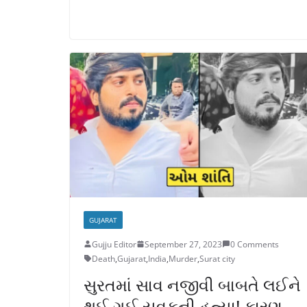
GUJARAT
Gujju Editor
September 27, 2023
0 Comments
Death
,
Gujarat
,
India
,
Murder
,
Surat city
સુરતમાં સાવ નજીવી બાબતે લઈને
થઈ ગઈ યુવકની હત્યા! કારણ