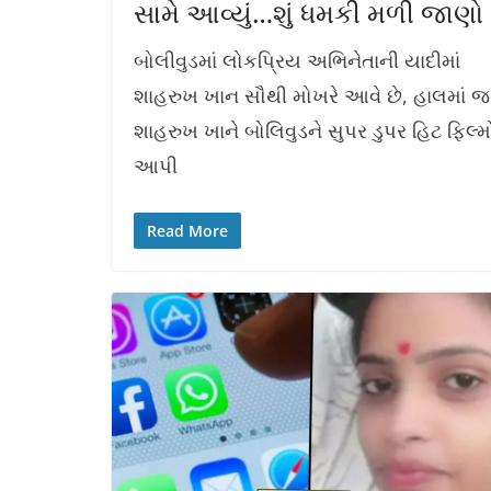
સામે આવ્યું…શું ધમકી મળી જાણો
બોલીવુડમાં લોકપ્રિય અભિનેતાની યાદીમાં
શાહરુખ ખાન સૌથી મોખરે આવે છે, હાલમાં જ
શાહરુખ ખાને બોલિવુડને સુપર ડુપર હિટ ફિલ્મ
આપી
Read More