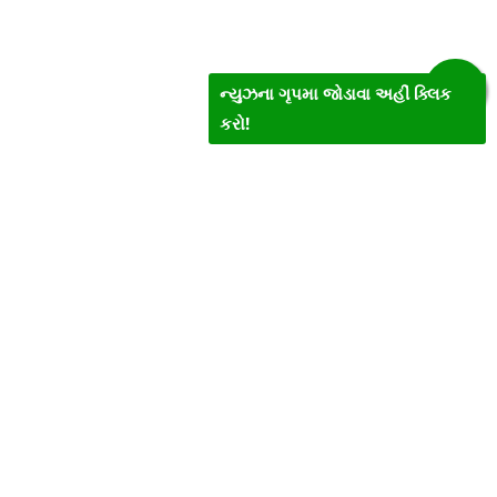
ન્યુઝના ગૃપમા જોડાવા અહીં ક્લિક
કરો!