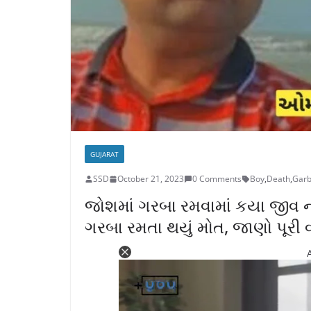
GUJARAT
SSD
October 21, 2023
0 Comments
Boy
,
Death
,
Gar
જોશમાં ગરબા રમવામાં કયા જીવ 
ગરબા રમતા થયું મોત, જાણો પૂરી 