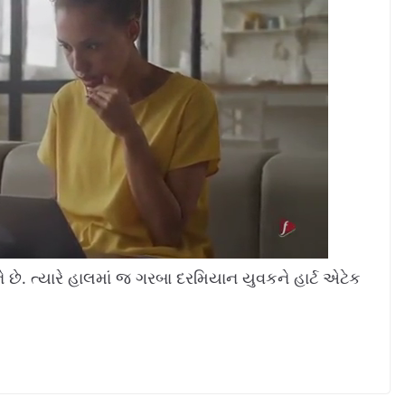
ે છે. ત્યારે હાલમાં જ ગરબા દરમિયાન યુવકને હાર્ટ એટેક