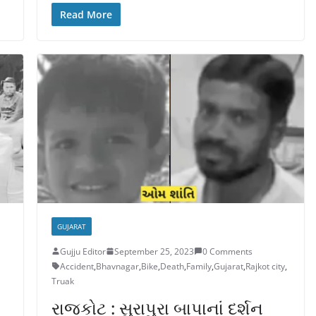
Read More
GUJARAT
Gujju Editor
September 25, 2023
0 Comments
Accident
,
Bhavnagar
,
Bike
,
Death
,
Family
,
Gujarat
,
Rajkot city
,
Truak
રાજકોટ : સુરાપુરા બાપાનાં દર્શન