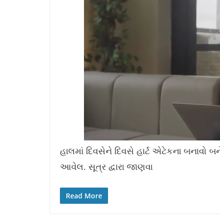
L
U
o
n
a
m
હાલમાં દિવસેને દિવસે હાર્ટ એટેકના બનાવો બન
d
u
e
t
d
e
આવેલ. સૂત્ર દ્વારા જાણવા
:
1
1
.
4
2
%
Read More