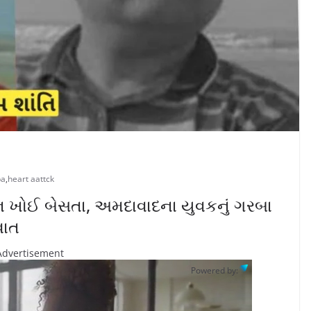
ba
,
heart aattck
ન ખોઈ બેસતા, અમદાવાદના યુવકનું ગરબા
વાત
Advertisement
Powered by: