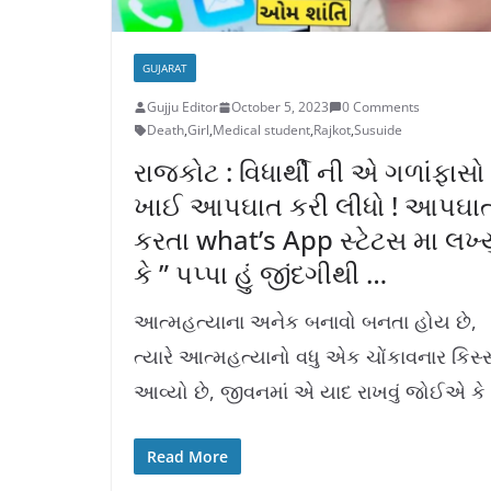
GUJARAT
Gujju Editor
October 5, 2023
0 Comments
Death
,
Girl
,
Medical student
,
Rajkot
,
Susuide
રાજકોટ : વિધાર્થી ની એ ગળાંફાસો
ખાઈ આપઘાત કરી લીધો ! આપઘા
કરતા what’s App સ્ટેટસ મા લખ્
કે ” પપ્પા હું જીંદગીથી …
આત્મહત્યાના અનેક બનાવો બનતા હોય છે,
ત્યારે આત્મહત્યાનો વધુ એક ચોંકાવનાર કિસ્
આવ્યો છે, જીવનમાં એ યાદ રાખવું જોઈએ કે
Read More