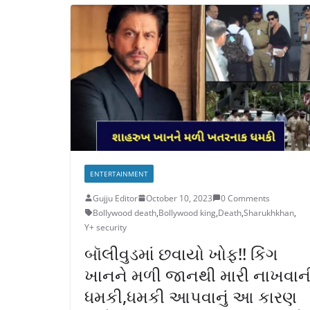
ENTERTAINMENT
Gujju Editor
October 10, 2023
0 Comments
Bollywood death
,
Bollywood king
,
Death
,
Sharukhkhan
,
Y+ security
બૉલીવુડમાં છવાયો ખોફ!! કિંગ
ખાનને મળી જાનથી મારી નાખવાન
ધમકી,ધમકી આપવાનું આ કારણ