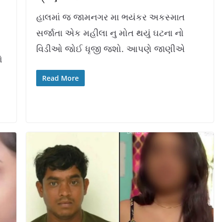
હાલમાં જ જામનગર મા ભયંકર અકસ્માત
સર્જાતા એક મહીલા નુ મોત થયું ઘટના નો
વિડીઓ જોઈ ધૃજી જશો. આપણે જાણીએ
ો
Read More