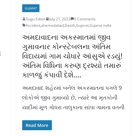
GUJARAT
Gujju Editor
July 21, 2023
0 Comments
Accident
,
ahemadabad
,
Death
,
Gujarat
,
Gujarat india
અમદાવાદના અકસ્માતમાં જીવ
ગુમાવનાર કોન્સ્ટેબલના અંતિમ
એ
વિદાયમાં ગામ ચોધારે આંસુએ રડયું!
અંતિમ વિધિના કરુણ દ્રશ્યો તમારું
કાળજું કંપાવી દેશે….
અમદાવાદ શહેરમાં બનેલ અકસ્માતના પગલે 9
લોકોએ જીવ ગુમાવ્યો છે, ત્યારે આ મૃતકોની
યાદીમાં મૂળ ગોધરા તાલુકાના સાંપા ગામના વતની
Read More