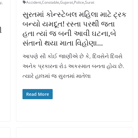
y
,
Accident
,
Constable
,
Gujarat
,
Police
,
Surat
સુરતમાં કોન્સ્ટેબલ મહિલા માટે ટ્રક
બન્યો યમદૂત! રસ્તા પરથી જતા
ી
હતા ત્યાં જ બની આવી ઘટના,બે
સંતાનો થયા માતા વિહોણા…
આપણે સૌ કોઈ જાણીએ છે કે, દિવસેને દિવસે
અનેક પ્રકારના રોડ અકસ્માત બનતા હોય છે.
ત્યારે હાલમાં જ સુરતમાં માતેલા
Read More