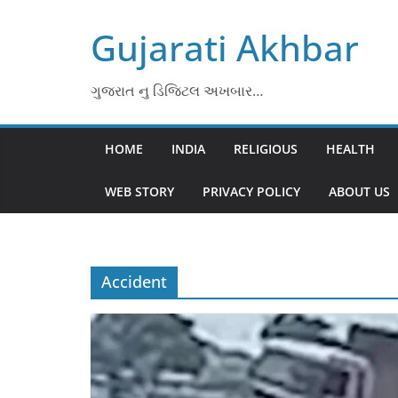
Skip
Gujarati Akhbar
to
content
ગુજરાત નુ ડિજિટલ અખબાર…
HOME
INDIA
RELIGIOUS
HEALTH
WEB STORY
PRIVACY POLICY
ABOUT US
Accident