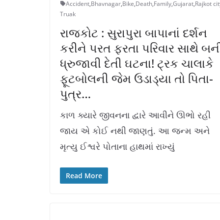
Accident
,
Bhavnagar
,
Bike
,
Death
,
Family
,
Gujarat
,
Rajkot cit
Truak
રાજકોટ : સુરાપુરા બાપાનાં દર્શન
કરીને પરત ફરતા પરિવાર સાથે બન
ધ્રુજાવી દેતી ઘટના! ટ્રક ચાલાકે
ફૂટબોલની જેમ ઉડાડ્યા તો પિતા-
પુત્ર…
કાળ ક્યારે જીવનના દ્વારે આવીને ઊભો રહી
જાય એ કોઈ નથી જાણતું. આ જન્મ અને
મૃત્યુ ઈશ્વરે પોતાના હાથમાં રાખ્યું
Read More