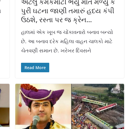
એટલું કમકમાટી ભર્યું મૌત મળ્યું કે
પુરી ઘટના જાણી તમારું હદય કંપી
ે
ઉઠશે, રસ્તા પર જ ક્રેન…
હાલમાં એક ખૂબ જ ચોંકાવનારો બનાવ બન્યો
છે. આ બનાવ દરેક મહિલા વાહન ચાલકો માટે
ચેતવણી સમાન છે. ખરેખર દિવસને
Read More