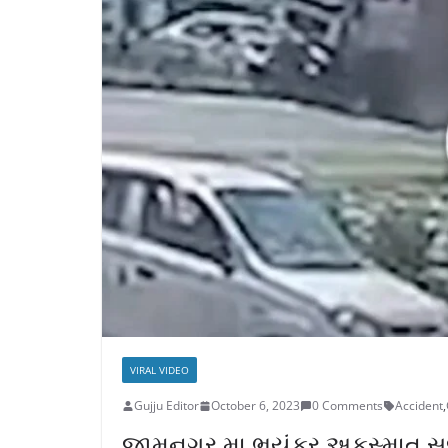
VIRAL VIDEO
Gujju Editor
October 6, 2023
0 Comments
Accident
,
જામનગર મા ભયંકર અકસ્માત સર્જ