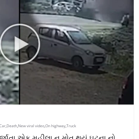
Car
,
Death
,
New viral video
,
On highway
,
Truck
ાતા એક મહીલા નુ મોત થયું ઘટના નો