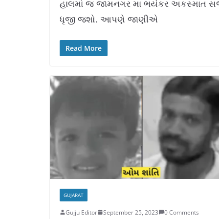
હાલમાં જ જામનગર મા ભયંકર અકસ્માત સર્
d
u
e
t
d
e
ધૃજી જશો. આપણે જાણીએ
:
1
1
.
4
2
%
Read More
GUJARAT
Gujju Editor
September 25, 2023
0 Comments