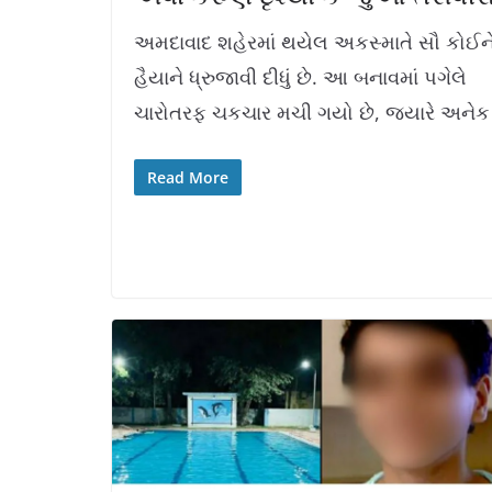
અમદાવાદ શહેરમાં થયેલ અકસ્માતે સૌ કોઈન
હૈયાને ધ્રુજાવી દીધું છે. આ બનાવમાં પગેલે
ચારોતરફ ચકચાર મચી ગયો છે, જ્યારે અનેક
Read More