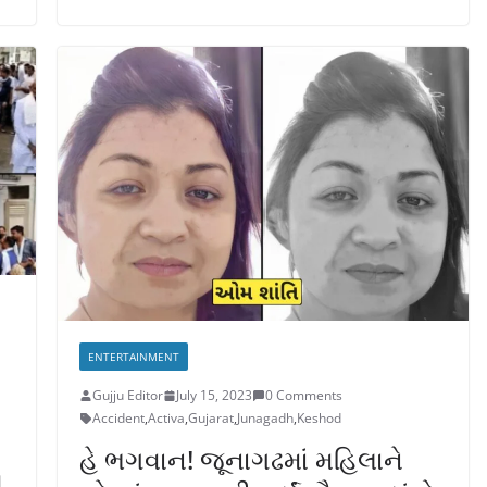
ENTERTAINMENT
Gujju Editor
July 15, 2023
0 Comments
Accident
,
Activa
,
Gujarat
,
Junagadh
,
Keshod
હે ભગવાન! જૂનાગઢમાં મહિલાને
ો