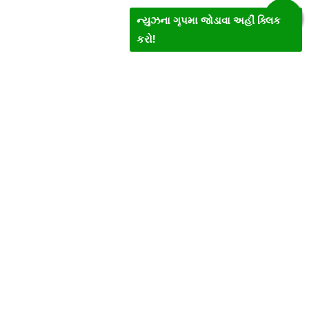
ન્યુઝના ગૃપમા જોડાવા અહીં ક્લિક
કરો!