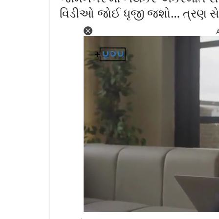
વિડીઓ જોઈ ધૃજી જશો… ત્રણ સે
L
U
o
n
a
m