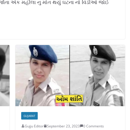
જાતા એક મહીલા નુ મોત થયું ઘટના નો વિડીઓ જોઈ
GUJARAT
Gujju Editor
September 23, 2023
0 Comments