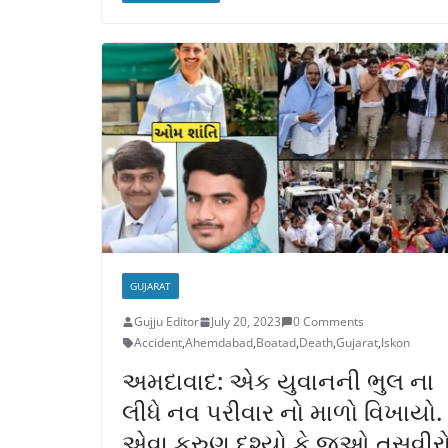
GUJARAT
Gujju Editor
July 20, 2023
0 Comments
Accident
,
Ahemdabad
,
Boatad
,
Death
,
Gujarat
,
Iskon
અમદાવાદ: એક યુવાનની ભુલ ના
લીધે નવ પરીવાર નો માળો વિખાયો.
એવા કરુણ દૃશ્યો કે જુઓ તસવીર