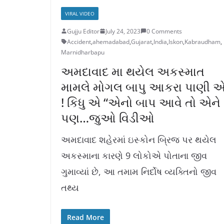
VIRAL VIDEO
Gujju Editor
July 24, 2023
0 Comments
Accident
,
ahemadabad
,
Gujarat
,
India
,
Iskon
,
Kabraudham
,
Marnidharbapu
અમદાવાદ મા થયેલ અકસ્માત
મામલે મોગલ બાપુ આકરા પાણી 
! કિધુ એ “એનો બાપ આવે તો એને
પણ…જુઓ વિડીઓ
અમદાવાદ શહેરમાં ઇસ્કોન બ્રિજ પર થયેલ
અકસ્માના કારણે 9 લોકોએ પોતાના જીવ
ગુમાવ્યાં છે, આ તમામ નિર્દોષ વ્યક્તિનો જીવ
તથ્ય
Read More