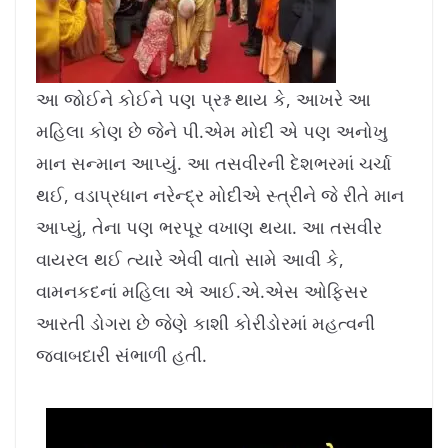
આ જોઈને કોઈને પણ પ્રશ્ન થાય કે, આખરે આ
મહિલા કોણ છે જેને પી.એમ મોદી એ પણ અનોખુ
માન સન્માન આપ્યું. આ તસવીરની દેશભરમાં ચર્ચા
થઈ, વડાપ્રધાન નરેન્દ્ર મોદીએ સ્ત્રીને જે રીતે માન
આપ્યું, તેના પણ ભરપૂર વખાણ થયા. આ તસવીર
વાયરલ થઈ ત્યારે એવી વાતો સામે આવી કે,
વામનકદનાં મહિલા એ આઈ.એ.એસ ઓફિસર
આરતી ડોગરા છે જેણે કાશી કોરીડોરમાં મહત્વની
જવાબદારી સંભાળી હતી.