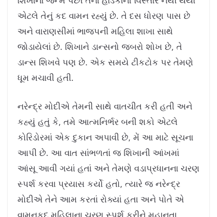
શિખાના જન્મ પછી તેનાં હાડકાંનો વિસ્તાર નથી થયો
એટલે તેનું કદ વામન રહ્યું છે. તે દસ ધોરણ પાસ છે
અને વારાણસીમાં ભાજપની મહિલા શાખા સાથે
જોડાયેલાં છે. શિખાને ડાન્સનો જબરો શોખ છે, તે
ડાન્સ શિખવે પણ છે. એક સમયે ટીકટોક પર તેમણે
ધૂમ મચાવી હતી.
નરેન્દ્ર મોદીએ તેમની સાથે વાતચીત કરી હતી અને
કહ્યું હતું કે, તમે આત્મનિર્ભર બની શકો એટલે
કોરિડોરમાં એક દુકાન અપાવી છે, મેં આ માટે સૂચના
આપી છે. આ વાત સાંભળતાં જ શિખાની આંખમાં
આંસૂ આવી ગયાં હતાં અને તેમણે વડાપ્રધાનના ચરણ
સ્પર્શ કરવા પ્રયાસ કર્યો હતો, ત્યારે જ નરેન્દ્ર
મોદીએ તેને આમ કરતાં રોક્યાં હતા અને પોતે એ
વામનકદ મહિલાના ચરણ સ્પર્શ કરીને મહાનતા