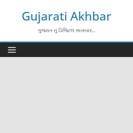
Skip
Gujarati Akhbar
to
content
ગુજરાત નુ ડિજિટલ અખબાર…