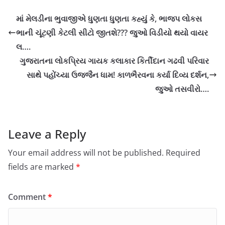
માં મેલડીના ભુવાજીએ ધુણતા ધુણતા કહ્યું કે, ભાજપ લોકસ
ભાની ચૂંટણી કેટલી સીટો જીતશે??? જુઓ વિડીયો થયો વાયર
લ….
ગુજરાતના લોકપ્રિય ગાયક કલાકાર કિર્તીદાન ગઢવી પરિવાર
સાથે પહોંચ્યા ઉજજૈન ધામ! કાળભૈરવના કર્યા દિવ્ય દર્શન,
જુઓ તસવીરો….
Leave a Reply
Your email address will not be published.
Required
fields are marked
*
Comment
*