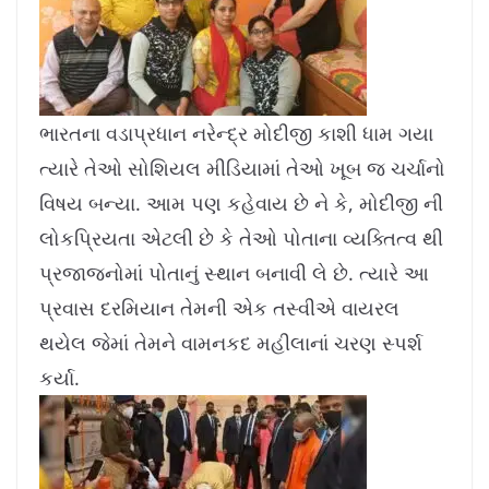
ભારતના વડાપ્રધાન નરેન્દ્ર મોદીજી કાશી ધામ ગયા
ત્યારે તેઓ સોશિયલ મીડિયામાં તેઓ ખૂબ જ ચર્ચાનો
વિષય બન્યા. આમ પણ કહેવાય છે ને કે, મોદીજી ની
લોકપ્રિયતા એટલી છે કે તેઓ પોતાના વ્યક્તિત્વ થી
પ્રજાજનોમાં પોતાનું સ્થાન બનાવી લે છે. ત્યારે આ
પ્રવાસ દરમિયાન તેમની એક તસ્વીએ વાયરલ
થયેલ જેમાં તેમને વામનકદ મહીલાનાં ચરણ સ્પર્શ
કર્યા.