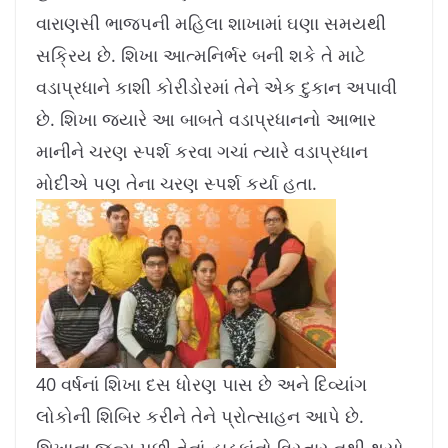
વારાણસી ભાજપની મહિલા શાખામાં ઘણા સમયથી
સક્રિય છે. શિખા આત્મનિર્ભર બની શકે તે માટે
વડાપ્રધાને કાશી કોરીડોરમાં તેને એક દુકાન અપાવી
છે. શિખા જ્યારે આ બાબતે વડાપ્રધાનનો આભાર
માનીને ચરણ સ્પર્શ કરવા ગચાં ત્યારે વડાપ્રધાન
મોદીએ પણ તેના ચરણ સ્પર્શ કર્યા હતા.
40 વર્ષનાં શિખા દસ ધોરણ પાસ છે અને દિવ્યાંગ
લોકોની શિબિર કરીને તેને પ્રોત્સાહન આપે છે.