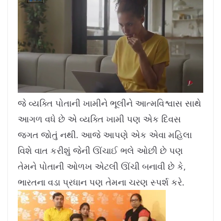
L
U
o
n
a
m
જે વ્યક્તિ પોતાની ખામીને ભૂલીને આત્મવિશ્વાસ સાથે
d
u
e
t
d
e
આગળ વધે છે એ વ્યક્તિ ખામી પણ એક દિવસ
:
1
1
.
જગત જોતું નથી. આજે આપણે એક એવા મહિલા
4
2
%
વિશે વાત કરીશું જેની ઊંચાઈ ભલે ઓછી છે પણ
તેમને પોતાની ઓળખ એટલી ઊંચી બનાવી છે કે,
ભારતના વડા પ્રધાન પણ તેમના ચરણ સ્પર્શ કરે.