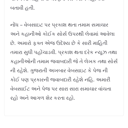
બતાવી હતી.
નોંધ – વેબસાઇટ પર પ્રકાશ થતા તમામ સમાચાર
અને કહાનીઓ કોઈક સોર્સ ઉપરથી લેવામાં આવેલા
છે. અમારો ફક્ત એજ ઉદેશ્ય છે કે સારી માહિતી
તમારા સુધી પહોંચાડવી. પ્રકાશ થતા દરેક ન્યૂઝ તથા
કહાનીઓની તમામ જવાબદારી જે તે લેખક તથા સોર્સ
ની રહેશે. ગુજરાતી અખબાર વેબસાઇટ કે પેજ ની
કોઈ પણ પ્રકારની જવાબદારી રહેશે નહિ. અમારી
વેબસાઈટ અને પેજ પર સારા સારા સમાચાર વાંચતા
રહો અને આગળ શેર કરતા રહો.