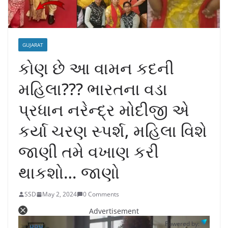
GUJARAT
કોણ છે આ વામન કદની
મહિલા??? ભારતના વડા
પ્રધાન નરેન્દ્ર મોદીજી એ
કર્યા ચરણ સ્પર્શ, મહિલા વિશે
જાણી તમે વખાણ કરી
થાકશો… જાણો
SSD
May 2, 2024
0 Comments
Advertisement
Powered by: