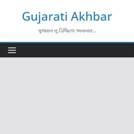
Skip
Gujarati Akhbar
to
content
ગુજરાત નુ ડિજિટલ અખબાર…