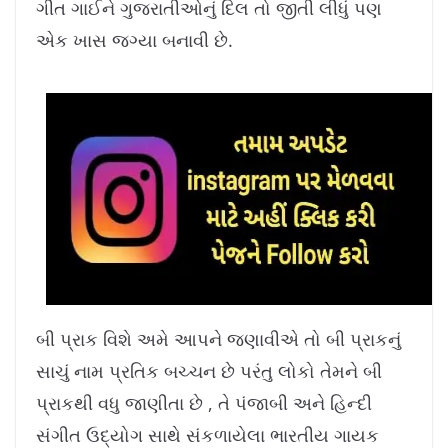
ગીત ગાઈને ગુજરાતીઓનું દિલ તો જીતી લીધું પણ
એક ખાસ જગ્યા બનાવી છે.
બી પ્રાક વિશે અમે આપને જણાવીએ તો બી પ્રાકનું
સાચું નામ પ્રતિક બચ્ચન છે પરંતુ લોકો તેમને બી
પ્રાકથી વધુ જાણીતા છે , તે પંજાબી અને હિન્દી
સંગીત ઉદ્યોગ સાથે સંકળાયેલા ભારતીય ગાયક