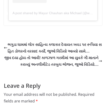
A post shared by Mayur Chauhan aka Michael (@whomayurchauhan)
ભગુડા ધામમાં લોક સાહિત્ય કલાકાર દેવાયત ખવડ પર રૂપિયા સ
હિત ડોલરનો વરસાદ કર્યો, જુઓ વિડિયો આવ્યો સામે….
જીવ દયા હોય તો આવી! કાળઝાળ ગરમીમાં આ યુવકે ગૌ માતાને
કરાવ્યું અનલીમીટેડ તરબુચ ભોજન, જુઓ વિડિયો….
Leave a Reply
Your email address will not be published.
Required
fields are marked
*