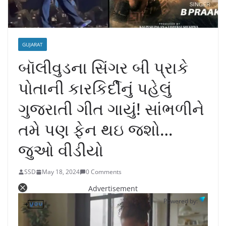
GUJARAT
બૉલીવુડના સિંગર બી પ્રાકે
પોતાની કારકિર્દીનું પહેલું
ગુજરાતી ગીત ગાયું! સાંભળીને
તમે પણ ફેન થઇ જશો…
જુઓ વીડીયો
SSD
May 18, 2024
0 Comments
Advertisement
Powered by: