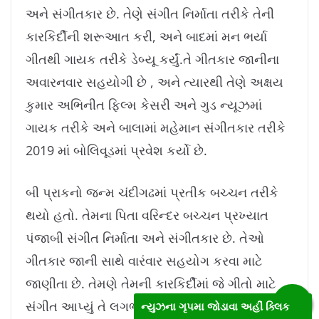
અને સંગીતકાર છે. તેણે સંગીત નિર્માતા તરીકે તેની
કારકિર્દીની શરૂઆત કરી, અને બાદમાં મન ભર્યા
ગીતથી ગાયક તરીકે ડેબ્યૂ કર્યું.તે ગીતકાર જાનીના
અવારનવાર સહયોગી છે , અને ત્યારથી તેણે અક્ષય
કુમાર અભિનીત ફિલ્મ કેસરી અને ગુડ ન્યૂઝમાં
ગાયક તરીકે અને બાલામાં મહેમાન સંગીતકાર તરીકે
2019 માં બોલિવૂડમાં પ્રવેશ કર્યો છે.
બી પ્રાકનો જન્મ ચંદીગઢમાં પ્રતીક બચ્ચન તરીકે
થયો હતો. તેમના પિતા વરિન્દર બચ્ચન પ્રખ્યાત
પંજાબી સંગીત નિર્માતા અને સંગીતકાર છે. તેઓ
ગીતકાર જાની સાથે વારંવાર સહયોગ કરવા માટે
જાણીતા છે. તેમણે તેમની કારકિર્દીમાં જે ગીતો માટે
સંગીત આપ્યું તે લગભગ તમામ ગીતો જાની દ્વારા
ન્યુઝના ગૃપમા જોડાવા અહીં ક્લિક