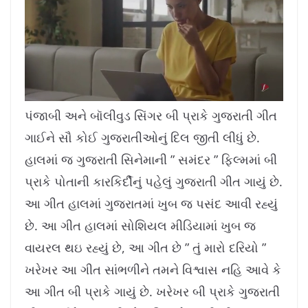
L
U
o
n
a
m
પંજાબી અને બૉલીવુડ સિંગર બી પ્રાકે ગુજરાતી ગીત
d
u
e
t
d
e
ગાઈને સૌ કોઈ ગુજરાતીઓનું દિલ જીતી લીધું છે.
:
1
1
.
હાલમાં જ ગુજરાતી સિનેમાની ” સમંદર ” ફિલ્મમાં બી
4
2
%
પ્રાકે પોતાની કારકિર્દીનું પહેલું ગુજરાતી ગીત ગાયું છે.
આ ગીત હાલમાં ગુજરાતમાં ખુબ જ પસંદ આવી રહ્યું
છે. આ ગીત હાલમાં સોશિયલ મીડિયામાં ખુબ જ
વાયરલ થઇ રહ્યું છે, આ ગીત છે ” તું મારો દરિયો ”
ખરેખર આ ગીત સાંભળીને તમને વિશ્વાસ નહિ આવે કે
આ ગીત બી પ્રાકે ગાયું છે. ખરેખર બી પ્રાકે ગુજરાતી