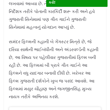
કરો!
લખવામાં આવ્યા છે. તેણે “પ્રક્કી બી” નામથી સંગીત
નિર્દેશક તરીકે પોતાની કારકિર્દી શરૂ કરી અને હવે
ગુજરાતી સિનેમામાં પણ ગીત ગાઈને ગુજરાતીઃ
સિનેમામાં મહત્વનું યોગદાન આપ્યું છે.
સમંદર ફિલ્મની કહાની બે ગેંગસ્ટર મિત્રો છે, જે
દરિયા સાથેની ભાઈબંધીની અને અંડરવર્લ્ડની કહાની
છે, આ વિષય પર પહેલીવાર ગુજરાતીમાં ફિલ્મ બની
રહી છે. આ ફિલ્મમાં બી પ્રાકે ગીત ગાઈને આ
ફિલ્મને વધુ યાદગાર બનાવી દીધી છે. ખરેખર આ
ફિલ્મ ગુજરાતી દર્શકોને ખુબ જ પસંદ આવશે. આ
ફિલ્મમાં મયુર ચૌહાણ અને જગજીતસિંહ મુખ્ય
નાયક તરીકે અભિનય કરશે.