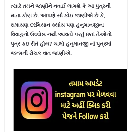
8
%
ત્યારે તમને જાણીને નવાઈ લાગશે કે આ પુત્રની
માતા કોણ છે. આપણે સૌ કોઇ જાણીએ છે કે,
રામાયણ દરમિયાન ક્યાંય પણ હનુમાનજીના
વિવાહનો ઉલ્લેખ નથી આવતો પરતું છતાં તેઓનો
પુત્ર કઇ રીતે હોય? ચાલો હનુમાનજી નાં પુત્રમાં
જન્મની રોચક વાત જાણીએ.