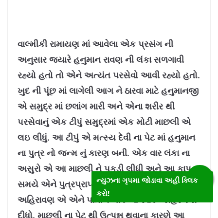
વાલ્મીકી રામાયણ માં આવેલા એક પ્રસંગ ની
અનુસાર જયારે હનુમાન રાવણ ની લંકા સળગાવી
રહ્યો હતો તો એને અત્યંત પરસેવો આવી રહ્યો હતો.
ખુદ ની પૂંછ માં લાગેલી આગ ને ઠારવા માટે હનુમાનજી
એ સમુદ્ર માં છલાંગ મારી અને એના શરીર થી
પરસેવાનું એક ટીપું સમુદ્રમાં એક મોટી માછલી એ
લઇ લીધું. આ ટીપું એ મત્સ્ય દેવી ના પેટ માં હનુમાન
ના પુત્ર નો જન્મ નું કારણ બની. એક વાર લંકા ના
અસુરો એ આ માછલી ને પકડી લીધી અને આ કાપતા
ન્યુઝના ગૃપમા જોડાવા અહીં ક્લિક
સમયે એને પુત્રપ્રાપ્ત થયો. રાવણ ના પુત્ર
કરો!
અહિરાવણ એ એને પાતાળ લોક ના રક્ષક જાહેર કરી
દીધો. માછલી ના પેટ થી ઉત્પન્ન થવાના કારણે આ