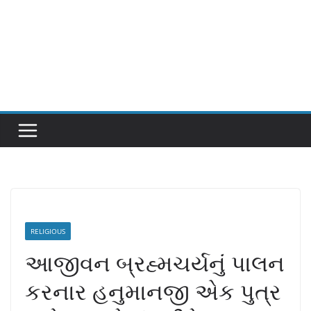
RELIGIOUS
આજીવન બ્રહ્મચર્યનું પાલન
કરનાર હનુમાનજી એક પુત્ર