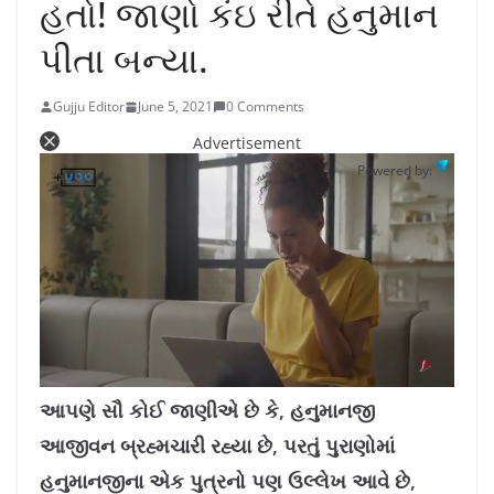
હતો! જાણો કંઇ રીતે હનુમાન
પીતા બન્યા.
Gujju Editor
June 5, 2021
0 Comments
Advertisement
Powered by:
L
U
o
n
a
m
આપણે સૌ કોઈ જાણીએ છે કે, હનુમાનજી
d
u
e
t
d
e
આજીવન બ્રહ્મચારી રહ્યા છે, પરતું પુરાણોમાં
:
1
0
.
હનુમાનજીના એક પુત્રનો પણ ઉલ્લેખ આવે છે,
7