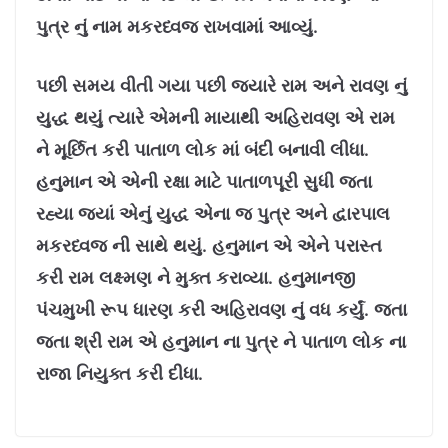
પુત્ર નું નામ મકરધ્વજ રાખવામાં આવ્યું.
પછી સમય વીતી ગયા પછી જયારે રામ અને રાવણ નું
યુદ્ધ થયું ત્યારે એમની માયાથી અહિરાવણ એ રામ
ને મૂર્છિત કરી પાતાળ લોક માં બંદી બનાવી લીધા.
હનુમાન એ એની રક્ષા માટે પાતાળપૂરી સુધી જતા
રહ્યા જ્યાં એનું યુદ્ધ એના જ પુત્ર અને દ્વારપાલ
મકરધ્વજ ની સાથે થયું. હનુમાન એ એને પરાસ્ત
કરી રામ લક્ષ્મણ ને મુક્ત કરાવ્યા. હનુમાનજી
પંચમુખી રૂપ ધારણ કરી અહિરાવણ નું વધ કર્યું. જતા
જતા શ્રી રામ એ હનુમાન ના પુત્ર ને પાતાળ લોક ના
રાજા નિયુક્ત કરી દીધા.