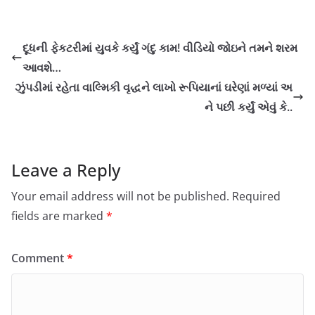
દૂધની ફેકટરીમાં યુવકે કર્યું ગંદુ કામ! વીડિયો જોઇને તમને શરમ
આવશે…
ઝુંપડીમાં રહેતા વાલ્મિકી વૃદ્ધને લાખો રૂપિયાનાં ઘરેણાં મળ્યાં અ
ને પછી કર્યું એવું કે..
Leave a Reply
Your email address will not be published.
Required
fields are marked
*
Comment
*