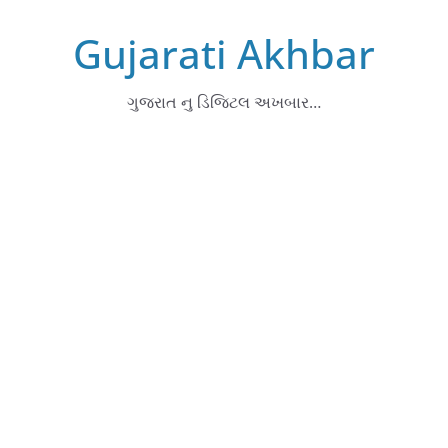
Skip
Gujarati Akhbar
to
content
ગુજરાત નુ ડિજિટલ અખબાર…