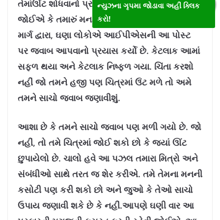
તેમાંઊંટ શોધવાનો પ્રયાસ કરીએ. ચાલો આપણે પણ
ન્યુઝના ગૃપમા જોડાવા અહીં ક્લિક
જોઈએ કે તમારું મન અને આંખો કેટલી ઝડપી છે.
કરો!
માર્ગ દ્વારા, ઘણા લોકોએ આઈપીએસની આ પોસ્ટ
પર જવાબ આપવાનો પ્રયાસ કર્યો છે. કેટલાક આમાં
સફળ થયા અને કેટલાક નિષ્ફળ ગયા. ચિંતા કરશો
નહીં જો તમને હજી પણ ચિત્રમાં ઉંટ મળે તો અમે
તમને સાચો જવાબ જણાવીશું.
આશા છે કે તમને સાચો જવાબ પણ મળી ગયો છે. જો
નહીં, તો તમે ચિત્રમાં જોઈ શકો છો કે જ્યાં ઊંટ
છુપાયેલો છે. ચાલો હવે આ પઝલ તમારા મિત્રો અને
સંબંધીઓ સાથે તરત જ શેર કરીએ. તમે તેમના મનની
કસોટી પણ કરી શકો છો અને જુઓ કે તેઓ સાચો
ઉપાય જણાવી શકે છે કે નહીં.
આપણે ઘણી વાર આ