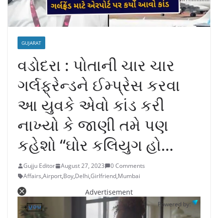
GUJARAT
વડોદરા : પોતાની ચાર ચાર
ગર્લફ્રેન્ડને ઈમ્પ્રેસ કરવા
આ યુવકે એવો કાંડ કરી
નાખ્યો કે જાણી તમે પણ
કહેશો “ઘોર કલિયુગ હો…
Gujju Editor
August 27, 2023
0 Comments
Affairs
,
Airport
,
Boy
,
Delhi
,
Girlfriend
,
Mumbai
Advertisement
Powered by: