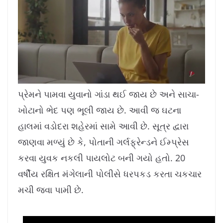
L
U
o
n
a
m
પ્રેમને પામવા યુવાનો ગાંડા થઈ જાય છે અને સાચા-
d
u
e
t
d
e
ખોટાનો ભેદ પણ ભૂલી જાય છે. આવી જ ઘટના
:
1
1
.
હાલમાં વડોદરા શહેરમાં સામે આવી છે. સૂત્ર દ્વારા
4
2
%
જાણવા મળ્યું છે કે, પોતાની ગર્લફ્રેન્ડને ઈમ્પ્રેસ
કરવા યુવક નકલી પાયલોટ બની ગયો હતો. 20
વર્ષીય રક્ષિત મંગેલાની પોલીસે ધરપકડ કરતા ચકચાર
મચી જવા પામી છે.