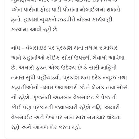
પ્લેન પાસેના ફોટા પાડી પોતાના મોબાઈલમાં રાખતો
હતો. હાલમાં યુવકને ઝડપીને યોગ્ય કાર્યવાહી
કરવામાં આવી રહી છે.
નોંધ – વેબસાઇટ પર પ્રકાશ થતા તમામ સમાચાર
અને કહાનીઓ કોઈક સોર્સ ઉપરથી લેવામાં આવેલા
છે. અમારો ફક્ત એજ ઉદેશ્ય છે કે સારી માહિતી
તમારા સુધી પહોંચાડવી. પ્રકાશ થતા દરેક ન્યૂઝ તથા
કહાનીઓની તમામ જવાબદારી જે તે લેખક તથા સોર્સ
ની રહેશે. ગુજરાતી અખબાર વેબસાઇટ કે પેજ ની
કોઈ પણ પ્રકારની જવાબદારી રહેશે નહિ. અમારી
વેબસાઈટ અને પેજ પર સારા સારા સમાચાર વાંચતા
રહો અને આગળ શેર કરતા રહો.