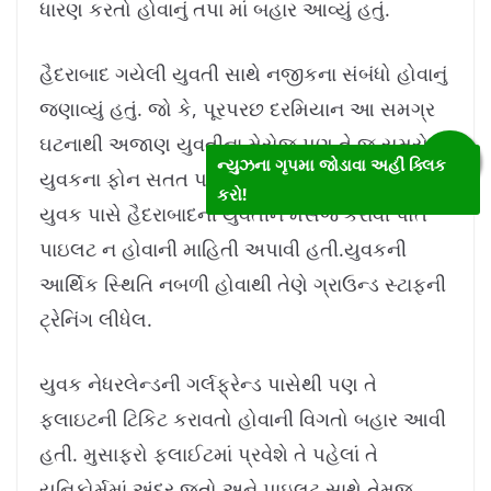
ધારણ કરતો હોવાનું તપા માં બહાર આવ્યું હતું.
હૈદરાબાદ ગયેલી યુવતી સાથે નજીકના સંબંધો હોવાનું
જણાવ્યું હતું. જો કે, પૂરપરછ દરમિયાન આ સમગ્ર
ઘટનાથી અજાણ યુવતીના મેસેજ પણ તે જ સમયે
ન્યુઝના ગૃપમા જોડાવા અહીં ક્લિક
યુવકના ફોન સતત પર આવતા હતા. જે બાદ પોલીસે
કરો!
યુવક પાસે હૈદરાબાદની યુવતીને મેસેજ કરાવી પોતે
પાઇલટ ન હોવાની માહિતી અપાવી હતી.યુવકની
આર્થિક સ્થિતિ નબળી હોવાથી તેણે ગ્રાઉન્ડ સ્ટાફની
ટ્રેનિંગ લીધેલ.
યુવક નેધરલેન્ડની ગર્લફ્રેન્ડ પાસેથી પણ તે
ફ્લાઇટની ટિકિટ કરાવતો હોવાની વિગતો બહાર આવી
હતી. મુસાફરો ફ્લાઈટમાં પ્રવેશે તે પહેલાં તે
યુનિફોર્મમાં અંદર જતો અને પાઇલટ સાથે તેમજ