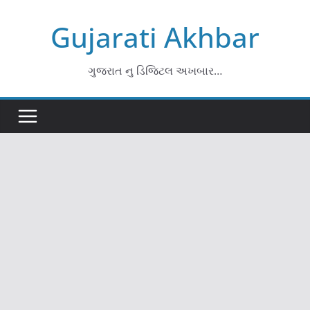
Skip
Gujarati Akhbar
to
content
ગુજરાત નુ ડિજિટલ અખબાર…