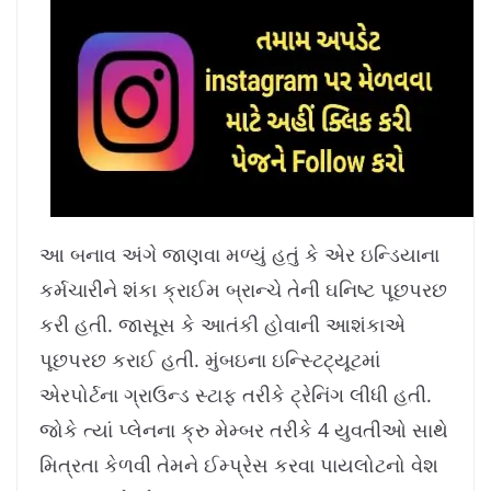
આ બનાવ અંગે જાણવા મળ્યું હતું કે એર ઇન્ડિયાના
કર્મચારીને શંકા ક્રાઈમ બ્રાન્ચે તેની ઘનિષ્ટ પૂછપરછ
કરી હતી. જાસૂસ કે આતંકી હોવાની આશંકાએ
પૂછપરછ કરાઈ હતી. મુંબઇના ઇન્સ્ટિટ્યૂટમાં
એરપોર્ટના ગ્રાઉન્ડ સ્ટાફ તરીકે ટ્રેનિંગ લીધી હતી.
જોકે ત્યાં પ્લેનના ક્રુ મેમ્બર તરીકે 4 યુવતીઓ સાથે
મિત્રતા કેળવી તેમને ઈમ્પ્રેસ કરવા પાયલોટનો વેશ