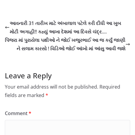
આવનારી 31 તારીખ માટે અંબાલાલ પટેલે કરી દીધી આ ખુબ
મોટી અગાહી!! કહ્યું આખા દેશમાં આ દિવસે ચંદ્ર….
પિંજરા માં પુરાયેલા પક્ષીઓ ને જોઈ ખજુરભાઈ આ જ કર્યું જાણી
ને સલામ કારસો ! વિડિઓ જોઈ આંખો માં આંસુ આવી જશે
Leave a Reply
Your email address will not be published.
Required
fields are marked
*
Comment
*